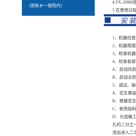
4.FX-20000
（原新乡一拖院内）
5.在使用过程
1、机器应放置
2、机器周围要
3、检查机器的
4、检查各部
A．启动风机
B．启动主机，
5．调试、操
A．花生果投入
B．根据花生果
C．剥壳投料
D．分选箱工作
孔的二分之一，
流出进入二次