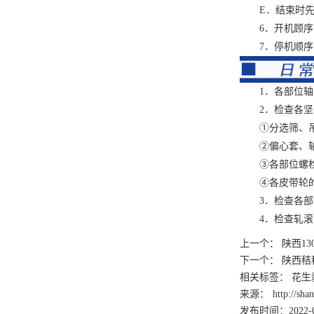
E．结束时先停
6．开机顾序：
7．停机顺序：
1．各部位轴
2．检查各坚
①分选筛、吊
②偏心套、轴
③各部位螺栓
④各皮带轮的
3．检查各部件
4．检查轧滚内
上一个：
陕西13
下一个：
陕西秸
相关标签： 花生剥
来源：
http://sh
发布时间：2022-0