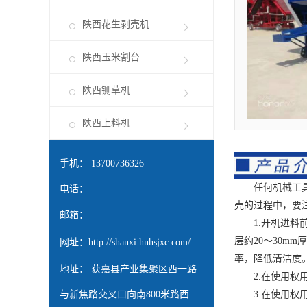
陕西花生剥壳机
陕西玉米割台
陕西铡草机
陕西上料机
手机： 13700736326
任何机械工具在
电话：
壳的过程中，要
邮箱：
1.开机进料前
层约20～30
网址：
http://shanxi.hnhsjxc.com/
率，降低清洁度
地址： 获嘉县产业集聚区西一路
2.在使用权用
3.在使用权用
与新焦路交叉口向南800米路西